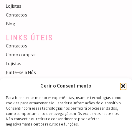
Lojistas
Contactos
Blog
LINKS ÚTEIS
Contactos
Como comprar
Lojistas
Junte-se a Nós
Exportação
Gerir o Consentimento
Detalhes da conta
Para fornecer as melhores experiências, usamos tecnologias como
CONTACTOS
cookies para armazenar e/ou aceder a informações do dispositivo.
Consentir com essas tecnologias nos permitirá processar dados,
Largo da Igreja, 45, 3860-133 Avanca
como comportamento de navegação ou IDs exclusivos neste site.
Não consentir ou retirar o consentimento pode afetar
negativamante certos recursos e funções.
Ver no mapa