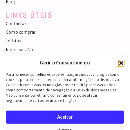
Blog
LINKS ÚTEIS
Contactos
Como comprar
Lojistas
Junte-se a Nós
Exportação
Gerir o Consentimento
Detalhes da conta
Para fornecer as melhores experiências, usamos tecnologias como
CONTACTOS
cookies para armazenar e/ou aceder a informações do dispositivo.
Consentir com essas tecnologias nos permitirá processar dados,
Largo da Igreja, 45, 3860-133 Avanca
como comportamento de navegação ou IDs exclusivos neste site.
Não consentir ou retirar o consentimento pode afetar
negativamante certos recursos e funções.
Ver no mapa
+351 969 196 210
(chamada para a rede fixa nacional)
info@cardlife.pt
Aceitar