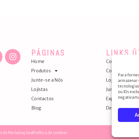
PÁGINAS
LINKS Ú
Home
Contactos
Produtos
Como comprar
Para forne
Junte-se a Nós
Lojistas
armazenar 
tecnologia
Lojistas
Junte-se a Nós
ou IDs excl
negativama
Contactos
Exportação
Blog
Detalhes da co
A
ro de Reclamações
Política de cookies