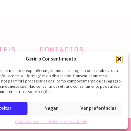
TEIS
CONTACTOS
Gerir o Consentimento
Largo da Igreja, 45, 3860-133 Avanca
cer as melhores experiências, usamos tecnologias como cookies para
Ver no mapa
e/ou aceder a informações do dispositivo. Consentir com essas
+351 969 196 210
(chamada para a rede fixa nacional)
info@cardlife.pt
s nos permitirá processar dados, como comportamento de navegação
usivos neste site. Não consentir ou retirar o consentimento pode afetar
nte certos recursos e funções.
nta
ceitar
Negar
Ver preferências
Política de cookies
Política de Privacidade
Cardlife ® 2026 | Todos os direitos reservados | Desenvolvido por
Mediacenter