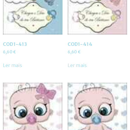
COD1-413
COD1-414
6,60
€
6,60
€
Ler mais
Ler mais