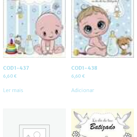
COD1-437
COD1-438
6,60
€
6,60
€
Ler mais
Adicionar